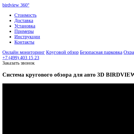
birdview
360°
Стоимость
Доставка
Установка
Примеры
Инструкции
Контакты
Онлайн мониторинг
Круговой обзор
Безопасная парковка
Охра
+7 (499) 403 15 23
Заказать звонок
Система кругового обзора для авто 3D BIRDVIE