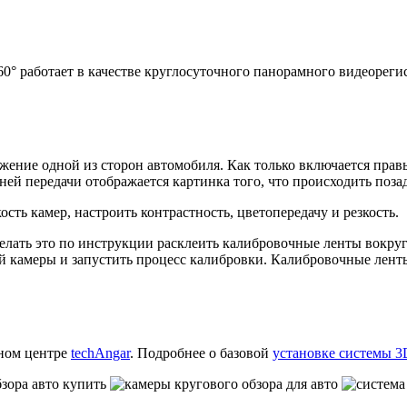
° работает в качестве круглосуточного панорамного видеореги
жение одной из сторон автомобиля. Как только включается прав
ей передачи отображается картинка того, что происходить позади
сть камер, настроить контрастность, цветопередачу и резкость.
делать это по инструкции расклеить калибровочные ленты вокр
дой камеры и запустить процесс калибровки. Калибровочные лент
чном центре
techAngar
. Подробнее о базовой
установке системы 