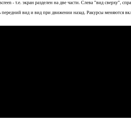
 screen - т.е. экран разделен на две части. Слева "вид сверху", 
ь передний вид и вид при движении назад. Ракурсы меняются вк