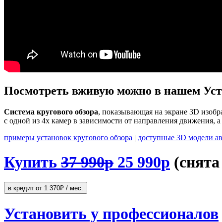
Посмотреть вживую можно в нашем Уст
Система кругового обзора
, показывающая на экране 3D изобр
с одной из 4х камер в зависимости от направления движения, а 
примеры установок кругового обзора
|
доступные 3D модели а
Купить
37 990р
25 990р
(снята
Установить у профессионалов