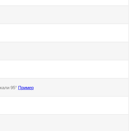
икали 95°
Пример