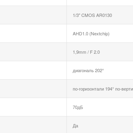
1/3" CMOS AR0130
AHD1.0 (Nextchip)
1,9mm / F 2.0
диагональ 202°
по-горизонтали 194° по-верт
70дБ
Да