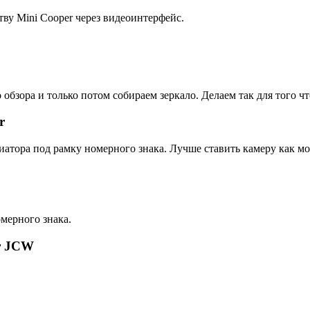
ву Mini Cooper через видеоинтерфейс.
обзора и только потом собираем зеркало. Делаем так для того ч
r
иатора под рамку номерного знака. Лучше ставить камеру как м
мерного знака.
er JCW