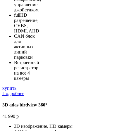
управление
джойстиком
fullHD
разрешение,
CVBS,
HDMI, AHD
CAN блок
для
активных
линий
парковки
Встроенный
регистратор
на все 4
камеры
купить
Подробнее
3D adas birdview 360°
41 990 р
3D изображение, HD камеры