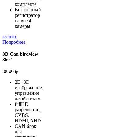
комплекте
Встроенный
регистратор
на все 4
камеры
купить
Подробнее
3D Can birdview
360°
38 490р
2D+3D
изображение,
управление
джойстиком
fullHD
разрешение,
CVBS,
HDMI, AHD
CAN блок
для