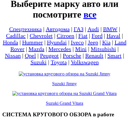
Выберите марку авто или
посмотрите
все
Спецтехника
|
Автодома
|
ГАЗ
|
Audi
|
BMW
|
Cadillac
|
Chevrolet
|
Citroen
|
Fiat
|
Ford
|
Haval
|
Honda
|
Hummer
|
Hyundai
|
Iveco
|
Jeep
|
Kia
|
Land
Rover
|
Mazda
|
Mercedes
|
Mini
|
Mitsubishi
|
Nissan
|
Opel
|
Peugeot
|
Porsche
|
Renault
|
Smart
|
Suzuki
|
Toyota
|
Volkswagen
Suzuki Jimny
Suzuki Grand Vitara
СИСТЕМА КРУГОВОГО ОБЗОРА в работе