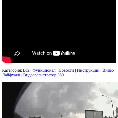
Категория:
Все
|
Функционал
|
Новости
|
Инструкции
|
Видео
|
Лайфхаки
|
Видеорегистратор 360