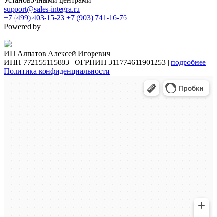
Установочными центрами
support@sales-integra.ru
+7 (499) 403-15-23
+7 (903) 741-16-76
Powered by
ИП Алпатов Алексей Игоревич
ИНН 772155115883 | ОГРНИП 311774611901253 |
подробнее
Политика конфиденциальности