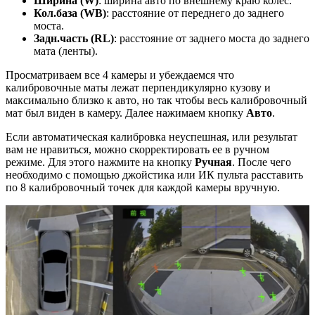
Ширина (W)
: ширина авто по внешнему краю колес.
Кол.база (WB)
: расстояние от переднего до заднего
моста.
Задн.часть (RL)
: расстояние от заднего моста до заднего
мата (ленты).
Просматриваем все 4 камеры и убеждаемся что
калибровочные маты лежат перпендикулярно кузову и
максимально близко к авто, но так чтобы весь калибровочный
мат был виден в камеру. Далее нажимаем кнопку
Авто
.
Если автоматическая калибровка неуспешная, или результат
вам не нравиться, можно скорректировать ее в ручном
режиме. Для этого нажмите на кнопку
Ручная
.
После чего
необходимо с помощью джойстика или ИК пульта расставить
по 8 калибровочный точек для каждой камеры вручную.