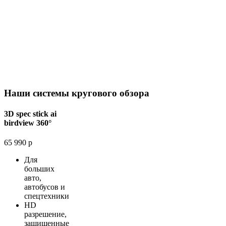
Наши системы кругового обзора
3D spec stick ai
birdview 360°
65 990 р
Для
больших
авто,
автобусов и
спецтехники
HD
разрешение,
защищенные